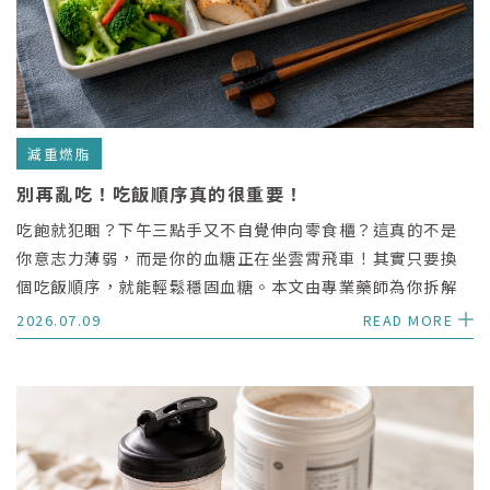
減重燃脂
別再亂吃！吃飯順序真的很重要！
吃飽就犯睏？下午三點手又不自覺伸向零食櫃？這真的不是
你意志力薄弱，而是你的血糖正在坐雲霄飛車！其實只要換
個吃飯順序，就能輕鬆穩固血糖。本文由專業藥師為你拆解
不挨餓的降血糖 5 步驟，只要記住五字口訣，不用刻意少吃
2026.07.09
READ MORE
也能讓身體代謝維持在最好狀態。