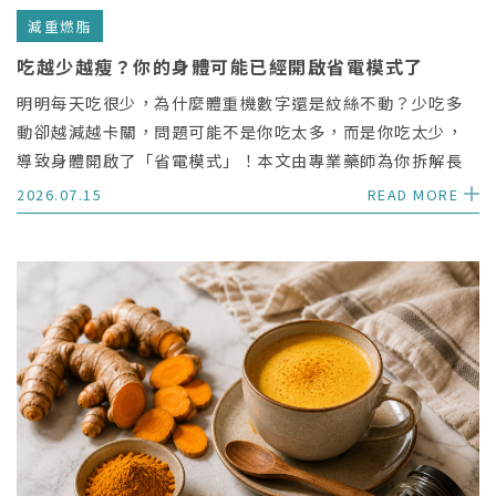
減重燃脂
吃越少越瘦？你的身體可能已經開啟省電模式了
明明每天吃很少，為什麼體重機數字還是紋絲不動？少吃多
動卻越減越卡關，問題可能不是你吃太多，而是你吃太少，
導致身體開啟了「省電模式」！本文由專業藥師為你拆解長
期節食導致代謝率下降、肌肉流失與脂肪囤積的 3 大危機，
2026.07.15
READ MORE
並分享無痛重啟代謝、關掉省電模式的 3 大關鍵吃法。