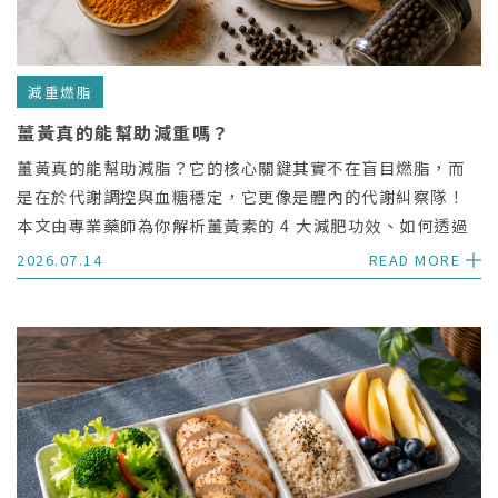
減重燃脂
薑黃真的能幫助減重嗎？
薑黃真的能幫助減脂？它的核心關鍵其實不在盲目燃脂，而
是在於代謝調控與血糖穩定，它更像是體內的代謝糾察隊！
本文由專業藥師為你解析薑黃素的 4 大減肥功效、如何透過
黑胡椒與油脂提升吸收率的 3 個關鍵，以及高劑量長期補充
2026.07.14
READ MORE
的相關注意事項。