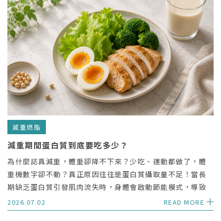
減重燃脂
減重期間蛋白質到底要吃多少？
為什麼認真減重，體重卻降不下來？少吃、運動都做了，體
重機數字卻不動？真正原因往往是蛋白質攝取量不足！當長
期缺乏蛋白質引發肌肉流失時，身體會啟動節能模式，導致
減重代謝變慢。本文將由專業觀點為你深度拆解蛋白質不足
2026.07.02
READ MORE
的 5 大警訊，並附上每日蛋白質攝取量計算公式。