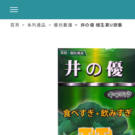
首頁
系列產品
優抗養護
井の優 維生素U膠囊