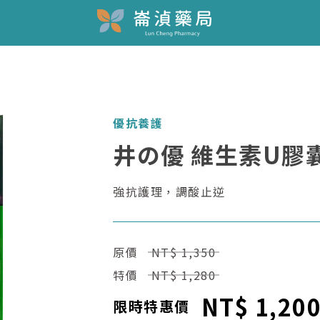
優抗養護
井の優 維生素U膠
強抗護理，調酸止逆
原價
NT$ 1,350
特價
NT$ 1,280
NT$ 1,20
限時特惠價